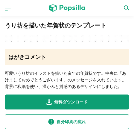
ホーム
アプリ
うり坊を描いた年賀状のテンプレート
ゲーム
新作
はがきコメント
数独無料ゲーム
可愛いうり坊のイラストを描いた亥年の年賀状です。中央に「あ
けましておめでとうございます」のメッセージを入れています。
LINE無料スタンプ
背景に和紙を使い、温かみと質感のあるデザインにしました。
無料ダウンロード
トピック
無料猫ミーム
自分印刷の流れ