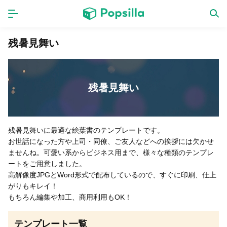
ホーム
アプリ
残暑見舞い
ゲーム
新作
残暑見舞い
数独無料ゲーム
残暑見舞いに最適な絵葉書のテンプレートです。
お世話になった方や上司・同僚、ご友人などへの挨拶には欠かせ
LINE無料スタンプ
ませんね。可愛い系からビジネス用まで、様々な種類のテンプレ
ートをご用意しました。
高解像度JPGとWord形式で配布しているので、すぐに印刷、仕上
トピック
がりもキレイ！
もちろん編集や加工、商用利用もOK！
無料猫ミーム
テンプレート一覧