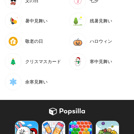
父の日
七夕
暑中見舞い
残暑見舞い
敬老の日
ハロウィン
クリスマスカード
寒中見舞い
余寒見舞い