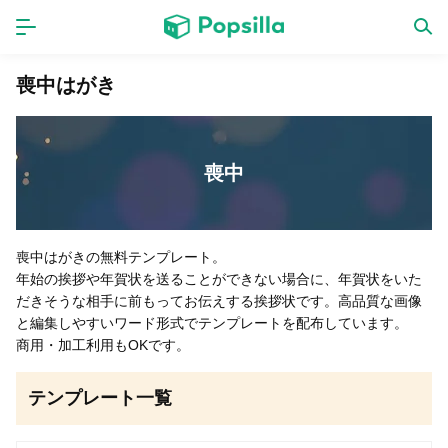
ホーム
アプリ
喪中はがき
ゲーム
新作
喪中
数独無料ゲーム
喪中はがきの無料テンプレート。
年始の挨拶や年賀状を送ることができない場合に、年賀状をいた
LINE無料スタンプ
だきそうな相手に前もってお伝えする挨拶状です。高品質な画像
と編集しやすいワード形式でテンプレートを配布しています。
商用・加工利用もOKです。
トピック
テンプレート一覧
無料猫ミーム