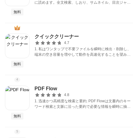
に読めます。全文検索、しおり、サムネイル、目次ジャン
プで大量文書も素早く目的ページへ移動でき、複数タブや
無料
ナイトモードで長時間の閲覧も支援します。
無料はがきダウンロード
3
クイッククリーナー
4.7
1. 私はワンタップで不要ファイルを瞬時に検出・削除し、
端末の空き容量を増やして動作を高速化することを望みま
す。スキャンとクリーニングが短時間で確実に完了するこ
無料
とを重視します。
4
PDF Flow
4.8
1. 迅速かつ高精度な検索と要約: PDF Flowは文書内のキー
ワード検索と文脈に沿った要約で必要な情報を瞬時に抽出
します。大量ページでも短時間で目的箇所を見つけ、調査
無料
やレビューに要する時間を大幅に削減します。
5