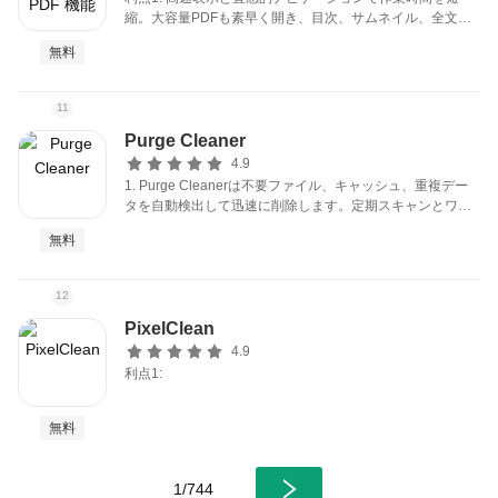
縮。大容量PDFも素早く開き、目次、サムネイル、全文検
索、ページジャンプで目的ページへ即到達。ズームや回転
無料
が滑らかで長文資料の閲覧と参照が効率化されます。
11
Purge Cleaner
4.9
1. Purge Cleanerは不要ファイル、キャッシュ、重複デー
タを自動検出して迅速に削除します。定期スキャンとワン
クリック操作でストレージを確実に開放し、写真やアプリ
無料
のための空き容量を増やし、大容量ファイルの候補提示で
必要領域を効率的に確保します。
12
PixelClean
4.9
利点1:
無料
1/744