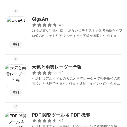
ます。
8
GigaArt
4.8
1) 高品質な写真生成 — あなたはテキストや参考画像からプ
ロ並みのフォトリアリスティック画像を瞬時に生成できま
す。解像度・照明・スタイルを細かく調整して商用利用可
無料
能な出力を得られ、撮影機材やスタジオ手配が不要になり
ます。
9
天気と雨雲レーダー予報
4.1
利点1: リアルタイムの天気と雨雲レーダーで数分単位の降
雨接近を把握できます。外出・通勤・イベントの可否を的
確に判断し、急な雨や浸水リスクに備えて持ち物や移動手
無料
段を変更して予定の中断や危険を減らせます。
10
PDF 閲覧ツール & PDF 機能
4.6
利点1: 高速表示と直感的ナビゲーションで作業時間を短