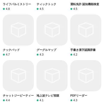
ライフパルミストリー
ティックトック
運転免許 認知機能検査
4.8
4.5
4.5
クックパッド
グーグルマップ
手書き漢字認識辞書
4.7
4.3
4.2
チャットジーピーティー
地上波テレビ視聴
PDFリーダー
4.4
4.1
4.3