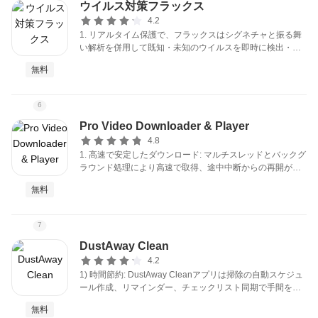
ウイルス対策フラックス
4.2
1. リアルタイム保護で、フラックスはシグネチャと振る舞
い解析を併用して既知・未知のウイルスを即時に検出・自
動隔離します。感染拡大とデータ破損のリスクを大幅に低
無料
減します。
6
Pro Video Downloader & Player
4.8
1. 高速で安定したダウンロード: マルチスレッドとバックグ
ラウンド処理により高速で取得、途中中断からの再開が可
能。複数ファイルの一括ダウンロード、帯域制御、スケジ
無料
ュール設定、HTTP/HTTPS/FTP対応で効率的にダウンロー
ドを管理できます。
7
DustAway Clean
4.2
1) 時間節約: DustAway Cleanアプリは掃除の自動スケジュ
ール作成、リマインダー、チェックリスト同期で手間を削
減します。カレンダーや家族と予定を共有でき、定期清掃
無料
の抜け漏れを防ぎ、最小限の労力で家全体を常に整えられ