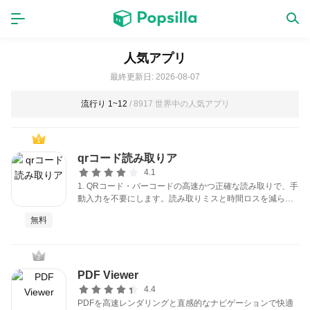
ホーム
アプリ
人気アプリ
最終更新日: 2026-08-07
ゲーム
新作
流行り 1~12
/ 8917 世界中の人気アプリ
1
数独無料ゲーム
qrコード読み取りア
4.1
1. QRコード・バーコードの高速かつ正確な読み取りで、手
LINE無料スタンプ
動入力を不要にします。読み取りミスと時間ロスを減ら
し、レジ業務や在庫チェックを素早く終えられます。作業
無料
時間短縮とエラー削減を即座に実現します。
トピック
2
PDF Viewer
無料猫ミーム
4.4
PDFを高速レンダリングと直感的なナビゲーションで快適