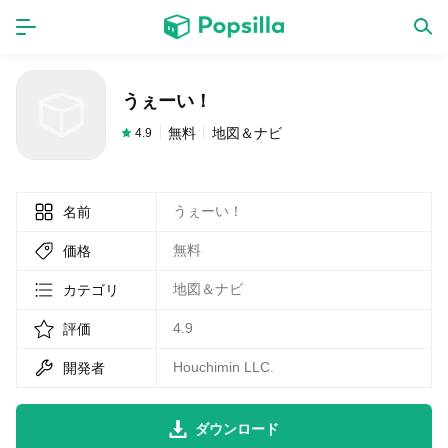
ホーム
アプリ
うぇーい！
ゲーム
新作
無料
地図＆ナビ
4.9
うぇーい！
名前
数独無料ゲーム
無料
価格
LINE無料スタンプ
地図＆ナビ
カテゴリ
4.9
評価
トピック
Houchimin LLC.
開発者
無料猫ミーム
ダウンロード