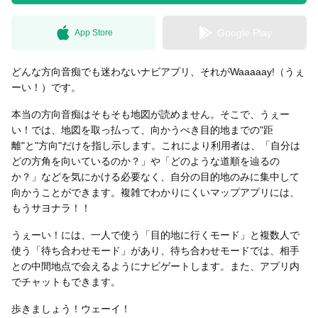
Google Play
App Store
無料はがきダウンロード
どんな方向音痴でも迷わないナビアプリ、それがWaaaaay!（うぇ
ーい！）です。
本当の方向音痴はそもそも地図が読めません。そこで、うぇー
い！では、地図を取っ払って、向かうべき目的地までの"距
離"と"方向"だけを指し示します。これにより利用者は、「自分は
どの方角を向いているのか？」や「どのような道順を辿るの
か？」などを気にかける必要なく、自分の目的地のみに集中して
向かうことができます。複雑でわかりにくいマップアプリには、
もうサヨナラ！！
うぇーい！には、一人で使う「目的地に行くモード」と複数人で
使う「待ち合わせモード」があり、待ち合わせモードでは、相手
との中間地点で会えるようにナビゲートします。また、アプリ内
でチャットもできます。
歩きましょう！ウェーイ！