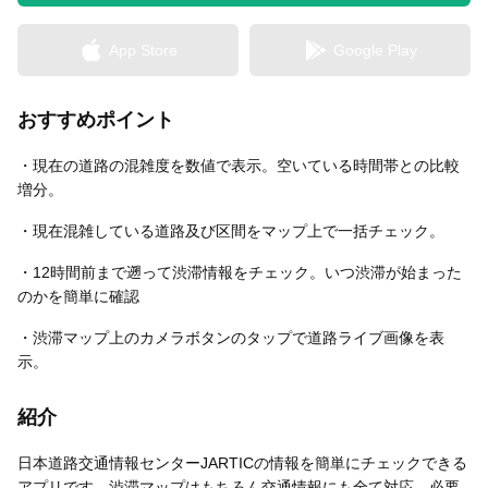
App Store
Google Play
無料はがきダウンロード
おすすめポイント
・現在の道路の混雑度を数値で表示。空いている時間帯との比較
増分。
・現在混雑している道路及び区間をマップ上で一括チェック。
・12時間前まで遡って渋滞情報をチェック。いつ渋滞が始まった
のかを簡単に確認
・渋滞マップ上のカメラボタンのタップで道路ライブ画像を表
示。
紹介
日本道路交通情報センターJARTICの情報を簡単にチェックできる
アプリです。渋滞マップはもちろん交通情報にも全て対応。必要