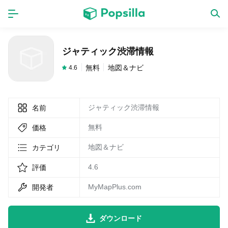
ホーム
アプリ
ジャティック渋滞情報
ゲーム
新作
無料
地図＆ナビ
4.6
ジャティック渋滞情報
名前
数独無料ゲーム
無料
価格
LINE無料スタンプ
地図＆ナビ
カテゴリ
4.6
評価
トピック
MyMapPlus.com
開発者
無料猫ミーム
ダウンロード