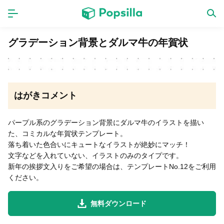
ホーム
アプリ
グラデーション背景とダルマ牛の年賀状
ゲーム
新作
はがきコメント
数独無料ゲーム
パープル系のグラデーション背景にダルマ牛のイラストを描い
た、コミカルな年賀状テンプレート。
LINE無料スタンプ
落ち着いた色合いにキュートなイラストが絶妙にマッチ！
文字などを入れていない、イラストのみのタイプです。
新年の挨拶文入りをご希望の場合は、テンプレートNo.12をご利用
トピック
ください。
無料猫ミーム
無料ダウンロード