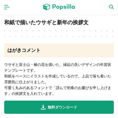
ホーム
アプリ
和紙で描いたウサギと新年の挨拶文
ゲーム
新作
はがきコメント
数独無料ゲーム
ウサギと富士山・椿の花を描いた、縁起の良いデザインの年賀状
テンプレートです。
LINE無料スタンプ
和紙をベースにイラストを作成しているので、上品で落ち着いた
雰囲気に仕上がりました。
可愛く丸みのあるフォントで「謹んで初春のお慶びを申し上げま
トピック
す」の挨拶文を入れています。
無料猫ミーム
無料ダウンロード