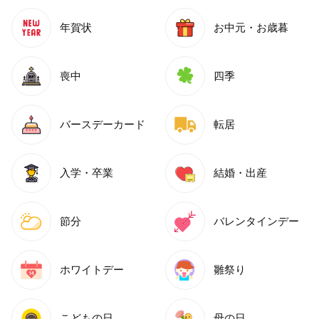
年賀状
お中元・お歳暮
喪中
四季
バースデーカード
転居
入学・卒業
結婚・出産
節分
バレンタインデー
ホワイトデー
雛祭り
こどもの日
母の日