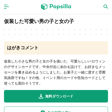
ホーム
アプリ
仮装した可愛い男の子と女の子
ゲーム
新作
はがきコメント
数独無料ゲーム
仮装した小さな男の子と女の子を描いた、可愛らしいハロウィン
のデザインカードです。中央付近に余白を設けて、お好きなメッ
LINE無料スタンプ
セージを書き込めるようにしました。お菓子と一緒に渡すと雰囲
気抜群ですね！その他、イベント用のカードや告知カードとして
使っても面白そうです。
トピック
無料ダウンロード
無料猫ミーム