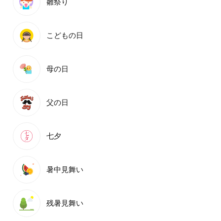
雛祭り
こどもの日
母の日
父の日
七夕
暑中見舞い
残暑見舞い