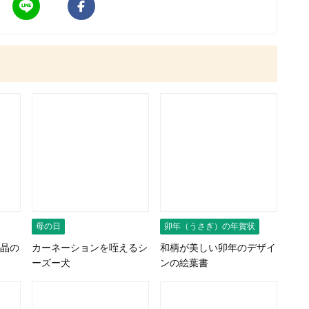
母の日
卯年（うさぎ）の年賀状
晶の
カーネーションを咥えるシ
和柄が美しい卯年のデザイ
ーズー犬
ンの絵葉書