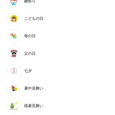
雛祭り
こどもの日
母の日
父の日
七夕
暑中見舞い
残暑見舞い