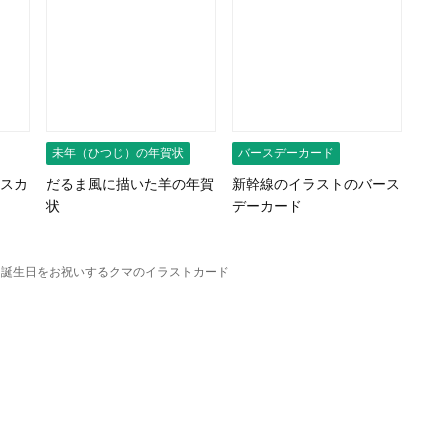
未年（ひつじ）の年賀状
バースデーカード
スカ
だるま風に描いた羊の年賀
新幹線のイラストのバース
状
デーカード
誕生日をお祝いするクマのイラストカード