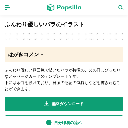
ホーム
アプリ
ふんわり優しいバラのイラスト
ゲーム
新作
はがきコメント
数独無料ゲーム
ふんわり優しい雰囲気で描いたバラが特徴の、父の日にぴったり
なメッセージカードのテンプレートです。
LINE無料スタンプ
下には余白を設けており、日頃の感謝の気持ちなどを書き込むこ
とができます。
トピック
無料ダウンロード
無料猫ミーム
自分印刷の流れ