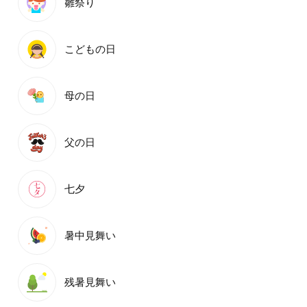
雛祭り
こどもの日
母の日
父の日
七夕
暑中見舞い
残暑見舞い