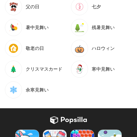
父の日
七夕
暑中見舞い
残暑見舞い
敬老の日
ハロウィン
クリスマスカード
寒中見舞い
余寒見舞い