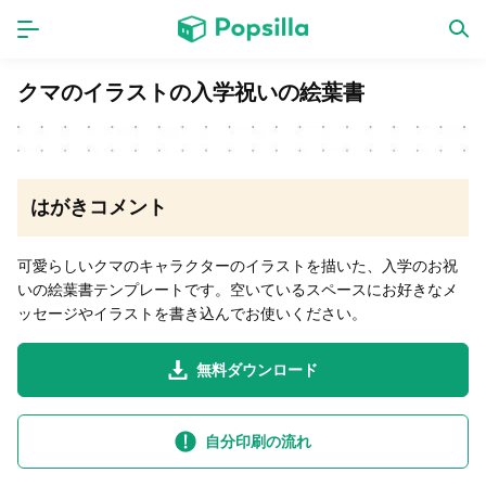
ホーム
アプリ
クマのイラストの入学祝いの絵葉書
ゲーム
新作
はがきコメント
数独無料ゲーム
可愛らしいクマのキャラクターのイラストを描いた、入学のお祝
いの絵葉書テンプレートです。空いているスペースにお好きなメ
LINE無料スタンプ
ッセージやイラストを書き込んでお使いください。
無料ダウンロード
トピック
無料猫ミーム
自分印刷の流れ