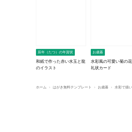
辰年（たつ）の年賀状
お歳暮
和紙で作った赤い水玉と龍
水彩風の可愛い菊の花
のイラスト
礼状カード
›
›
›
ホーム
はがき無料テンプレート
お歳暮
水彩で描