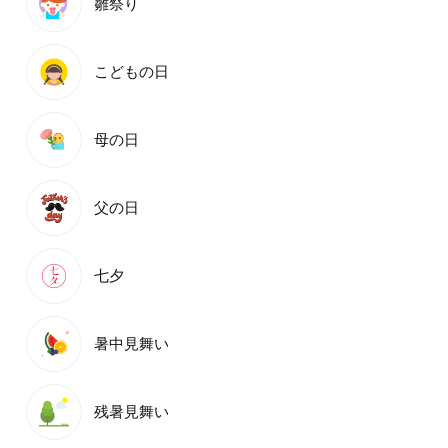
雛祭り
こどもの日
母の日
父の日
七夕
暑中見舞い
残暑見舞い