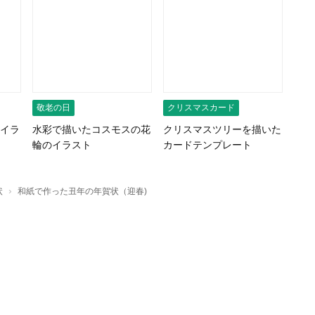
敬老の日
クリスマスカード
イラ
水彩で描いたコスモスの花
クリスマスツリーを描いた
輪のイラスト
カードテンプレート
›
状
和紙で作った丑年の年賀状（迎春)