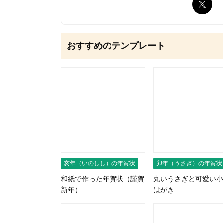
無料はがきダウンロード
おすすめのテンプレート
亥年（いのしし）の年賀状
卯年（うさぎ）の年賀状
和紙で作った年賀状（謹賀
丸いうさぎと可愛い小
新年）
はがき