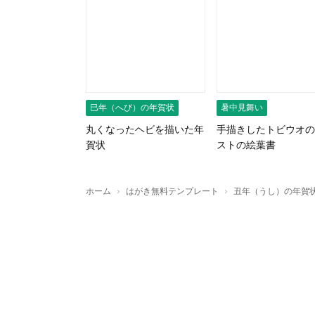
巳年（へび）の年賀状
暑中見舞い
丸くなったヘビを描いた年
手描きしたトビウオの
賀状
ストの絵葉書
›
›
ホーム
はがき無料テンプレート
丑年（うし）の年賀