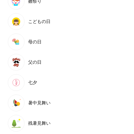
雛祭り
こどもの日
母の日
父の日
七夕
暑中見舞い
残暑見舞い