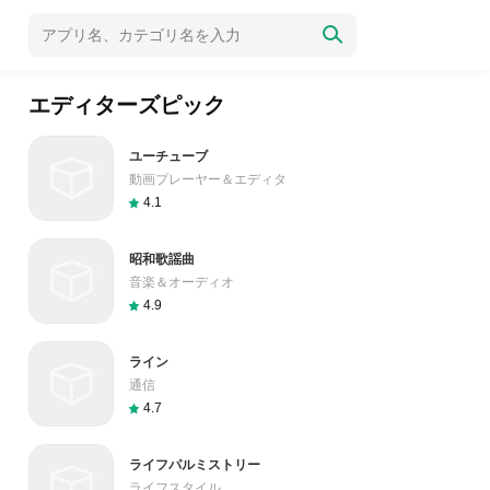
エディターズピック
ユーチューブ
動画プレーヤー＆エディタ
4.1
昭和歌謡曲
音楽＆オーディオ
4.9
ライン
通信
4.7
ライフパルミストリー
ライフスタイル