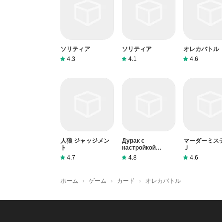
ソリティア
ソリティア
オレカバトル
4.3
4.1
4.6
人狼 ジャッジメン
Дурак с
マーダーミス
ト
настройкой
Ｊ
правил
4.7
4.8
4.6
›
›
›
ホーム
ゲーム
カード
オレカバトル