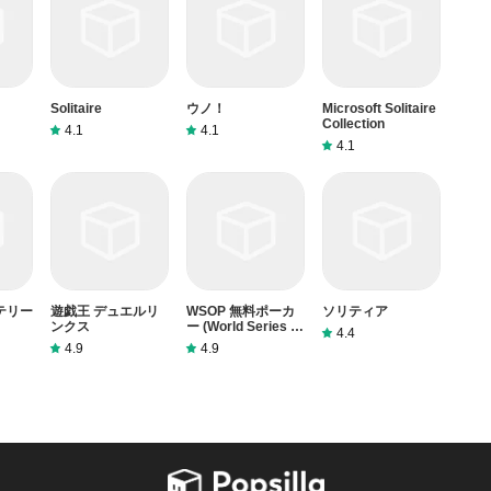
Solitaire
ウノ！
Microsoft Solitaire
Collection
4.1
4.1
4.1
テリー
遊戯王 デュエルリ
WSOP 無料ポーカ
ソリティア
ンクス
ー (World Series of
4.4
Poker)
4.9
4.9