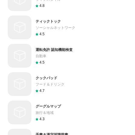
4.8
ティックトック
ソーシャルネットワーク
4.5
運転免許 認知機能検査
自動車
4.5
クックパッド
フード＆ドリンク
4.7
グーグルマップ
旅行＆地域
4.3
手書き漢字認識辞書