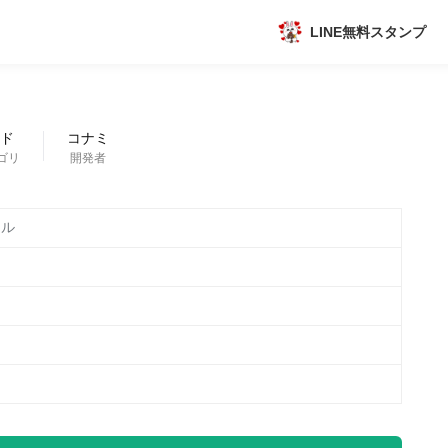
LINE無料スタンプ
アプリ
新作
ド
コナミ
ゴリ
開発者
数独無料ゲーム
トル
トピック