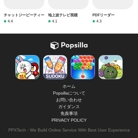
チャットジーピーティー
地上波テレビ視聴
PDFリーダー
4.4
4.1
4.3
ホーム
Popsillaについて
お問い合わせ
ガイダンス
免責事項
PRIVACY POLICY
PPXTech - We Build Online Service With Best User Experience