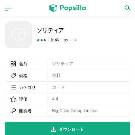
ホーム
アプリ
ソリティア
ゲーム
新作
無料
カード
4.4
ソリティア
名前
数独無料ゲーム
無料
価格
LINE無料スタンプ
カード
カテゴリ
4.4
評価
トピック
Big Cake Group Limited
開発者
無料猫ミーム
ダウンロード