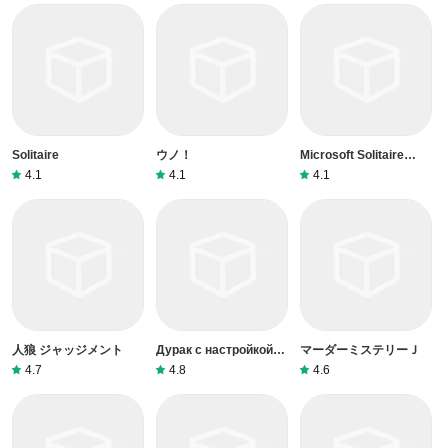
Solitaire
ウノ！
Microsoft Solitaire
Collection
4.1
4.1
4.1
人狼 ジャッジメント
Дурак с настройкой
マーダーミステリーＪ
правил
4.7
4.8
4.6