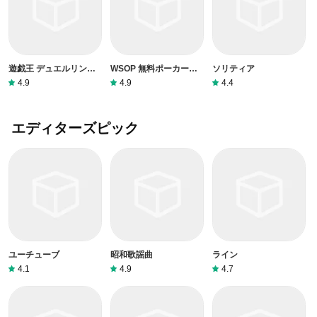
遊戯王 デュエルリンク
WSOP 無料ポーカー
ソリティア
ス
(World Series of Poker)
4.9
4.9
4.4
エディターズピック
ユーチューブ
昭和歌謡曲
ライン
4.1
4.9
4.7