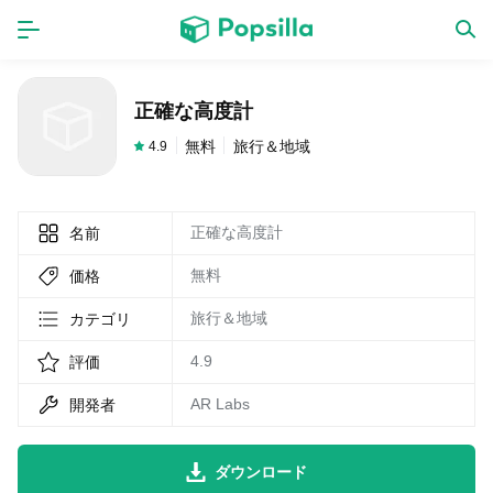
ホーム
アプリ
正確な高度計
ゲーム
新作
無料
旅行＆地域
4.9
正確な高度計
名前
数独無料ゲーム
無料
価格
LINE無料スタンプ
旅行＆地域
カテゴリ
4.9
評価
トピック
AR Labs
開発者
無料猫ミーム
ダウンロード