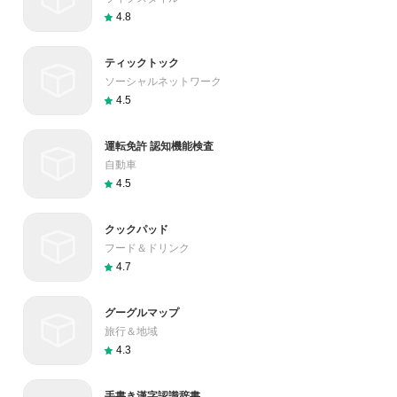
4.8
ティックトック
ソーシャルネットワーク
4.5
運転免許 認知機能検査
自動車
4.5
クックパッド
フード＆ドリンク
4.7
グーグルマップ
旅行＆地域
4.3
手書き漢字認識辞書