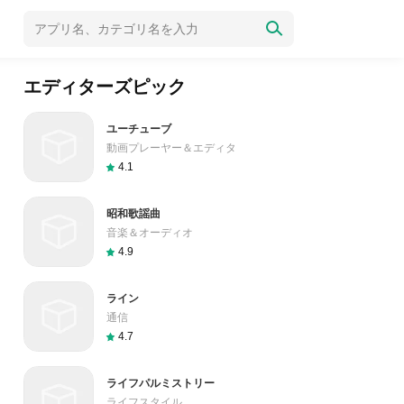
エディターズピック
ユーチューブ
動画プレーヤー＆エディタ
4.1
昭和歌謡曲
音楽＆オーディオ
4.9
ライン
通信
4.7
ライフパルミストリー
ライフスタイル