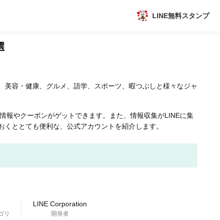
LINE無料スタンプ
アプリ
選
新作
、美容・健康、グルメ、語学、スポーツ、暇つぶしと様々なジャ
数独無料ゲーム
な情報やクーポンがゲットできます。また、情報収集がLINEに集
おくととても便利な、公式アカウントを紹介します。
トピック
LINE Corporation
ゴリ
開発者