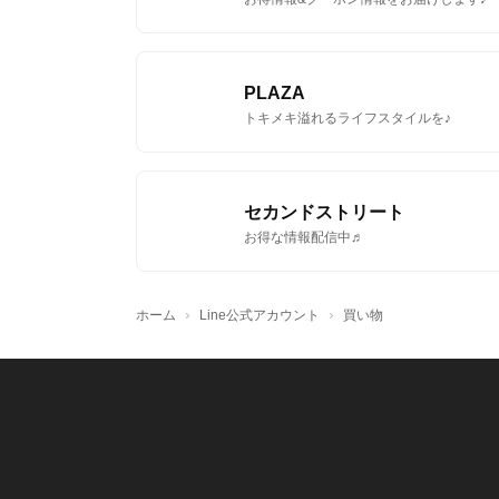
PLAZA
トキメキ溢れるライフスタイルを♪
セカンドストリート
お得な情報配信中♬
›
›
ホーム
Line公式アカウント
買い物