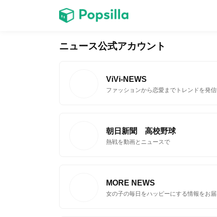
ホーム
ニュース公式アカウント
ゲーム
ViVi-NEWS
ファッションから恋愛までトレンドを発信
朝日新聞 高校野球
LINE無料スタンプ
熱戦を動画とニュースで
MORE NEWS
女の子の毎日をハッピーにする情報をお届
無料猫ミーム