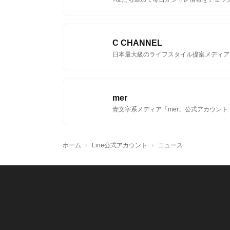
C CHANNEL
日本最大級のライフスタイル提案メディア
mer
青文字系メディア「mer」公式アカウント
›
›
ホーム
Line公式アカウント
ニュース