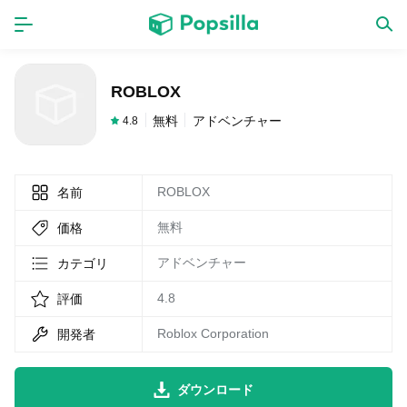
ホーム
アプリ
ROBLOX
ゲーム
新作
無料
アドベンチャー
4.8
ROBLOX
名前
数独無料ゲーム
無料
価格
LINE無料スタンプ
アドベンチャー
カテゴリ
4.8
評価
トピック
Roblox Corporation
開発者
無料猫ミーム
ダウンロード