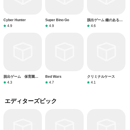
Cyber Hunter
Super Bino Go
脱出ゲーム 鐘のある遺
跡からの脱出
4.9
4.9
4.6
脱出ゲーム 保育園から
Bed Wars
クリミナルケース
の脱出！
4.3
4.7
4.1
エディターズピック