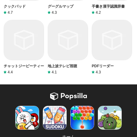
クックパッド
グーグルマップ
手書き漢字認識辞書
4.7
4.3
4.2
チャットジーピーティー
地上波テレビ視聴
PDFリーダー
4.4
4.1
4.3
ホーム