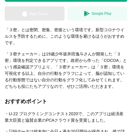
App Store
Google Play
無料はがきダウンロード
「３密」とは密閉、密集、密接という環境です。新型コロナウイ
ルスを予防するために、このような環境を避けるほうがおすすめ
です。
「３密チェーカー」は19歳少年坂井田逸斗さんが開発した「３
密」環境を判定できるアプリです。政府から作った「COCOA」と
いう感染確認アプリより、「３密チェーカー」は「３密」環境を
可視化する以上、自分の行動をグラフによって、脳が認知してい
る行動形態ではない自分の行動をグラフ化してみせてくれます。
どちらも役にたちアプリなので、ぜひご活用いただきます。
おすすめポイント
・U-22 プログラミングコンテスト2020で、このアプリは経済産
業大臣賞と協賛企業のPCAクラウド賞を受賞しました。
・記録データは端末内に今日＋過去20日間分が保存され、後で詳