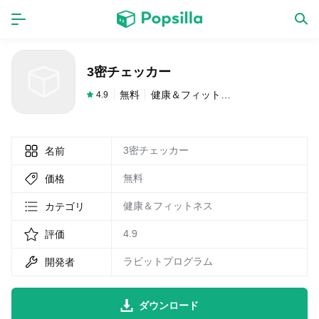
ホーム
アプリ
3密チェッカー
ゲーム
新作
無料
健康＆フィットネス
4.9
3密チェッカー
名前
数独無料ゲーム
無料
価格
LINE無料スタンプ
健康＆フィットネス
カテゴリ
4.9
評価
トピック
ラビットプログラム
開発者
無料猫ミーム
ダウンロード