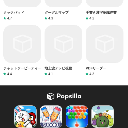
クックパッド
グーグルマップ
手書き漢字認識辞書
4.7
4.3
4.2
チャットジーピーティー
地上波テレビ視聴
PDFリーダー
4.4
4.1
4.3