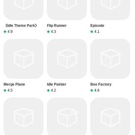
《Idle Theme Park》
Flip Runner
Episode
4.9
4.3
4.1
Merge Plane
Idle Painter
Bee Factory
4.5
4.2
4.9