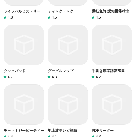
ライフパルミストリー
ティックトック
運転免許 認知機能検査
4.8
4.5
4.5
クックパッド
グーグルマップ
手書き漢字認識辞書
4.7
4.3
4.2
チャットジーピーティー
地上波テレビ視聴
PDFリーダー
4.4
4.1
4.3