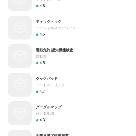
4.8
ティックトック
ソーシャルネットワーク
4.5
運転免許 認知機能検査
自動車
4.5
クックパッド
フード＆ドリンク
4.7
グーグルマップ
旅行＆地域
4.3
手書き漢字認識辞書