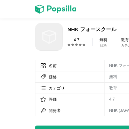
ホーム
NHK フォースクール
ゲーム
4.7
無料
教育
価格
カテ
NHK フ
名前
無料
価格
LINE無料スタンプ
教育
カテゴリ
4.7
評価
NHK (JAP
開発者
無料猫ミーム