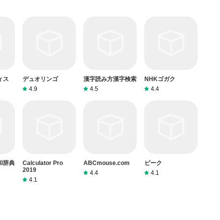
ィス
デュオリンゴ
漢字読み方漢字検索
NHKゴガク
4.9
4.5
4.4
和辞典
Calculator Pro
ABCmouse.com
ピーク
2019
4.4
4.1
4.1