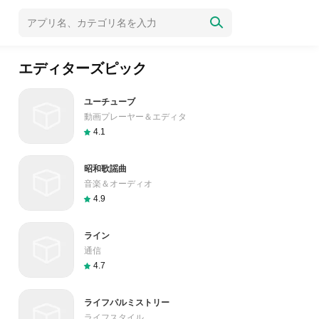
エディターズピック
ユーチューブ
動画プレーヤー＆エディタ
4.1
昭和歌謡曲
音楽＆オーディオ
4.9
ライン
通信
4.7
ライフパルミストリー
ライフスタイル