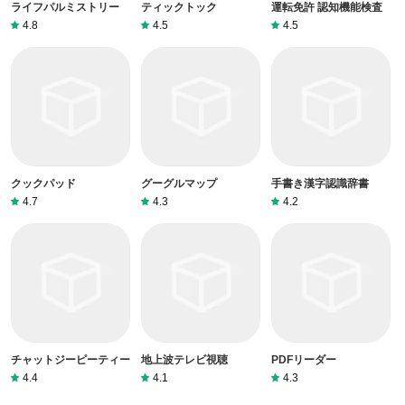
ライフパルミストリー
ティックトック
運転免許 認知機能検査
4.8
4.5
4.5
クックパッド
グーグルマップ
手書き漢字認識辞書
4.7
4.3
4.2
チャットジーピーティー
地上波テレビ視聴
PDFリーダー
4.4
4.1
4.3