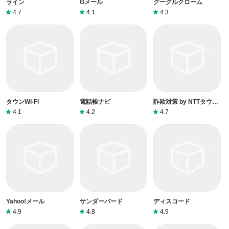
ライン
Gメール
グーグルクローム
4.7
4.1
4.3
タウンWi-Fi
電話帳ナビ
詐欺対策 by NTTタウン
ページ
4.1
4.2
4.7
Yahoo!メール
サンダーバード
ディスコード
4.9
4.8
4.9