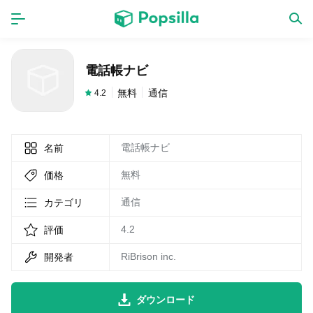
ホーム
アプリ
電話帳ナビ
ゲーム
新作
無料
通信
4.2
電話帳ナビ
名前
数独無料ゲーム
無料
価格
LINE無料スタンプ
通信
カテゴリ
4.2
評価
トピック
RiBrison inc.
開発者
無料猫ミーム
ダウンロード