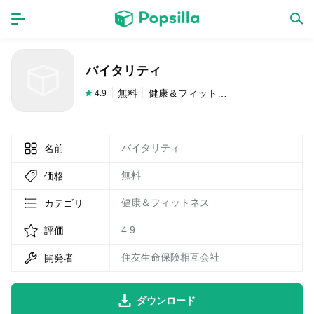
ホーム
アプリ
バイタリティ
ゲーム
新作
無料
健康＆フィットネス
4.9
バイタリティ
名前
数独無料ゲーム
無料
価格
LINE無料スタンプ
健康＆フィットネス
カテゴリ
4.9
評価
トピック
住友生命保険相互会社
開発者
無料猫ミーム
ダウンロード