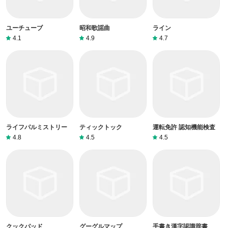
ユーチューブ
昭和歌謡曲
ライン
4.1
4.9
4.7
ライフパルミストリー
ティックトック
運転免許 認知機能検査
4.8
4.5
4.5
クックパッド
グーグルマップ
手書き漢字認識辞書