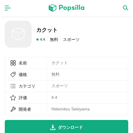
ホーム
アプリ
カクット
ゲーム
新作
無料
スポーツ
4.4
カクット
名前
数独無料ゲーム
無料
価格
LINE無料スタンプ
スポーツ
カテゴリ
4.4
評価
トピック
Hidemitsu Sekiyama
開発者
無料猫ミーム
ダウンロード