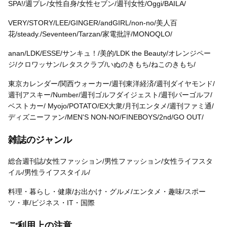
SPA!/週プレ/女性自身/女性セブン/週刊女性/Oggi/BAILA/
VERY/STORY/LEE/GINGER/andGIRL/non-no/美人百
花/steady./Seventeen/Tarzan/家電批評/MONOQLO/
anan/LDK/ESSE/サンキュ！/美的/LDK the Beauty/オレンジペー
ジ/クロワッサン/レタスクラブ/いぬのきもち/ねこのきもち/
東京カレンダー/関西ウォーカー/週刊東洋経済/週刊ダイヤモンド/
週刊アスキー/Number/週刊ゴルフダイジェスト/週刊パーゴルフ/
ベストカー/ Myojo/POTATO/EX大衆/月刊エンタメ/週刊ファミ通/
ディズニーファン/MEN'S NON-NO/FINEBOYS/2nd/GO OUT/
雑誌のジャンル
総合週刊誌/女性ファッション/男性ファッション/女性ライフスタ
イル/男性ライフスタイル/
料理・暮らし・健康/お出かけ・グルメ/エンタメ・趣味/スポー
ツ・車/ビジネス・IT・国際
ご利用上の注意