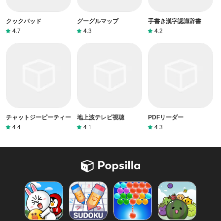
クックパッド
グーグルマップ
手書き漢字認識辞書
4.7
4.3
4.2
チャットジーピーティー
地上波テレビ視聴
PDFリーダー
4.4
4.1
4.3