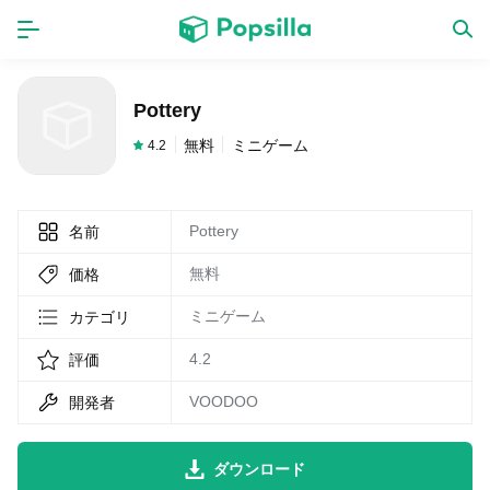
ホーム
アプリ
Pottery
ゲーム
新作
無料
ミニゲーム
4.2
Pottery
名前
数独無料ゲーム
無料
価格
LINE無料スタンプ
ミニゲーム
カテゴリ
4.2
評価
トピック
VOODOO
開発者
無料猫ミーム
ダウンロード