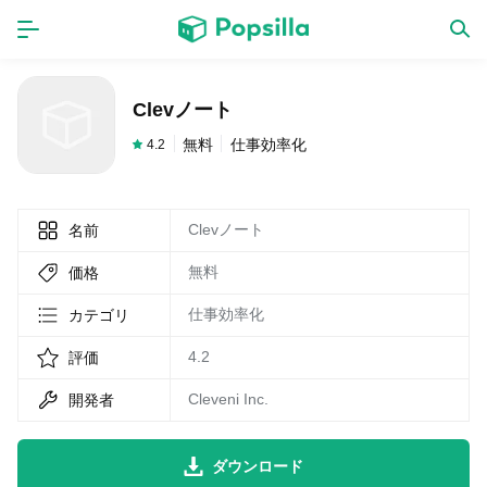
ホーム
アプリ
Clevノート
ゲーム
新作
無料
仕事効率化
4.2
Clevノート
名前
数独無料ゲーム
無料
価格
LINE無料スタンプ
仕事効率化
カテゴリ
4.2
評価
トピック
Cleveni Inc.
開発者
無料猫ミーム
ダウンロード