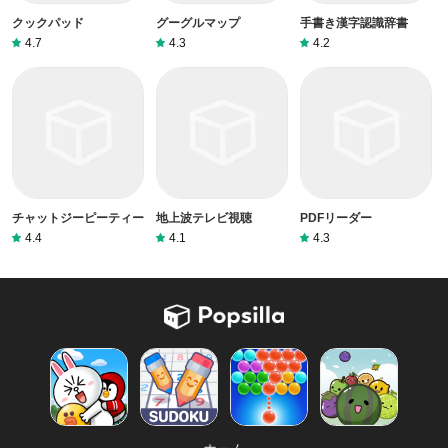
クックパッド
グーグルマップ
手書き漢字認識辞書
4.7
4.3
4.2
チャットジーピーティー
地上波テレビ視聴
PDFリーダー
4.4
4.1
4.3