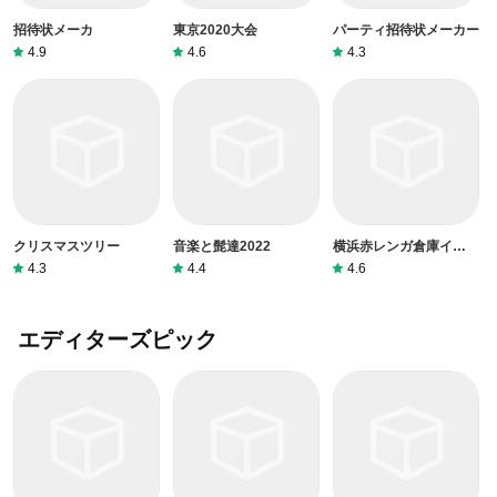
招待状メーカ
東京2020大会
パーティ招待状メーカー
4.9
4.6
4.3
クリスマスツリー
音楽と髭達2022
横浜赤レンガ倉庫イベン
ト
4.3
4.4
4.6
エディターズピック