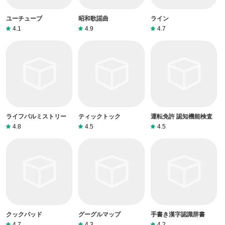
ユーチューブ
昭和歌謡曲
ライン
4.1
4.9
4.7
ライフパルミストリー
ティックトック
運転免許 認知機能検査
4.8
4.5
4.5
クックパッド
グーグルマップ
手書き漢字認識辞書
4.7
4.3
4.2