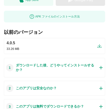
Google Play
APK ファイルのインストール方法
以前のバージョン
4.0.5
33.26 MB
ダウンロードした後、どうやってインストールする
1
か？
この質問は一番聞かれる質問です。そして、公式のGoogle
このアプリは安全なのか？
2
Playストア以外からアプリをダウンロードする場合、この手
続きはもっと複雑になるかもしれません。そのために、私た
ちは本サイトからダウンロードしたアプリのインストール方
本サイトからダウンロードされたアプリの安全性について心
このアプリは無料でダウンロードできるか？
3
法について詳しくまとめました。このチュートリアルには詳
配するお方はたくさんいます。そして、私たちは本サイトか