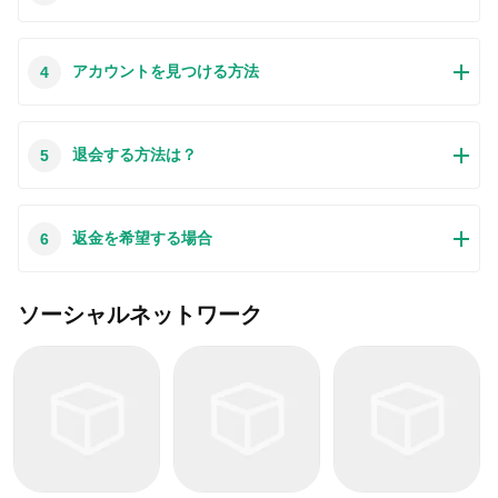
細な操作方法はもちろん、役立つ写真も付きます。使い方は
らダウンロードされたアプリの安全性を保証できます。本サ
簡単で詳細なので、初心者でもすぐ操作できます。
イトから提供するすべてのアプリはあなたのスマホのハード
もちろんです。本サイトから提供するすべてのアプリは、
アカウントを見つける方法
4
ウェアやプライバシーに害を及ぼす可能性が一切ありませ
100％無料でダウンロードできます。さらに、わざわざアカ
ん。ぜひ安心してください。
ウントを作成する必要はありません。ダウンロードボタンを
クリックするだけで完了です。
最近、さまざまな理由でログインできませんというメールを
退会する方法は？
5
たくさん届きました。このような質問を答える前に、どのア
カウントを参照しているかを知る必要があります。例えば、
FacebookアカウントやYoutubeアカウントなど、アプリのア
この質問は基本的に前の質問と非常に似ています。サードパ
返金を希望する場合
6
カウントについて話している場合、実にお手伝いことはでき
ーティアプリのサブスクリプションをキャンセルする場合
ません。対応のカスタマーサービスに助けを求めるほうがお
は、カスタマーサービスにお問い合わせください。
すすめです。
この質問もサードパーティアプリのサブスクリプションをキ
ソーシャルネットワーク
ャンセルする場合は、カスタマーサービスにお問い合わせく
ださい。私たちに助けを求めても、彼らに連絡する方法を提
供する以外の方法もありません。 本サイトから退金を希望す
る場合には、我々のサービスが100％無料であることを再度
指摘する必要があります。