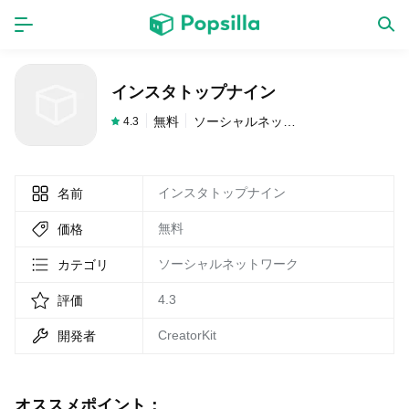
ホーム
アプリ
インスタトップナイン
ゲーム
新作
無料
ソーシャルネットワーク
4.3
インスタトップナイン
名前
数独無料ゲーム
無料
価格
LINE無料スタンプ
ソーシャルネットワーク
カテゴリ
4.3
評価
トピック
CreatorKit
開発者
無料猫ミーム
オススメポイント：