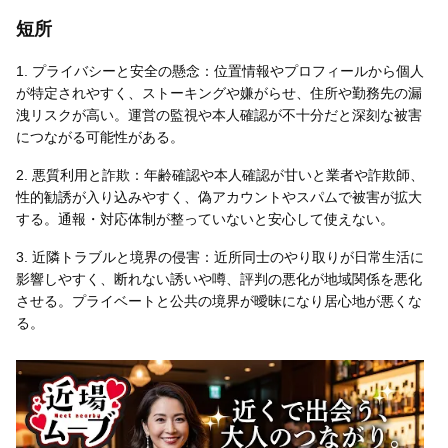
短所
1. プライバシーと安全の懸念：位置情報やプロフィールから個人
が特定されやすく、ストーキングや嫌がらせ、住所や勤務先の漏
洩リスクが高い。運営の監視や本人確認が不十分だと深刻な被害
につながる可能性がある。
2. 悪質利用と詐欺：年齢確認や本人確認が甘いと業者や詐欺師、
性的勧誘が入り込みやすく、偽アカウントやスパムで被害が拡大
する。通報・対応体制が整っていないと安心して使えない。
3. 近隣トラブルと境界の侵害：近所同士のやり取りが日常生活に
影響しやすく、断れない誘いや噂、評判の悪化が地域関係を悪化
させる。プライベートと公共の境界が曖昧になり居心地が悪くな
る。