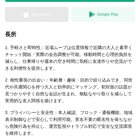
App Store
Google Play
無料はがきダウンロード
長所
1. 手軽さと即時性：近場ムーブは位置情報で近隣の大人と素早く
チャット開始・実際の会合調整が可能。移動時間と心理的負担を
減らし、仕事帰りや週末の空き時間に気軽に友達作りや交流がで
きる利便性を提供します。
2. 相性重視の出会い：年齢層・趣味・目的で絞り込みでき、同世
代や共通関心を持つ大人と効率的にマッチング。初対面の話題が
見つかりやすく自然な会話が生まれ、無駄なやり取りを減らして
実用的な友人関係を築けます。
3. プライバシーと安全性：本人確認、ブロック・通報機能、地域
表示制御などで安心して利用可能。実名不要の匿名性を保ちなが
ら危険行為を抑止し、運営監視やトラブル対応で安全な交流環境
を維持します。