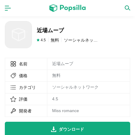
ホーム
アプリ
近場ムーブ
ゲーム
新作
無料
ソーシャルネットワーク
4.5
近場ムーブ
名前
数独無料ゲーム
無料
価格
LINE無料スタンプ
ソーシャルネットワーク
カテゴリ
4.5
評価
トピック
Miss romance
開発者
無料猫ミーム
ダウンロード