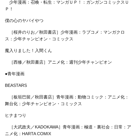
少年漫画：召喚・転生：マンガＵＰ！：ガンガンコミックスＵ
Ｐ！
僕の心のヤバイやつ
［桜井のりお／秋田書店］少年漫画：ラブコメ：マンガクロ
ス：少年チャンピオン・コミックス
魔入りました！入間くん
［西修／秋田書店］アニメ化：週刊少年チャンピオン
●青年漫画
BEASTARS
［板垣巴留／秋田書店］青年漫画：動物コミック：アニメ化：
舞台化：少年チャンピオン・コミックス
ヒナまつり
［大武政夫／KADOKAWA］青年漫画：極道・裏社会：日常：ア
ニメ化：HARTA COMIX