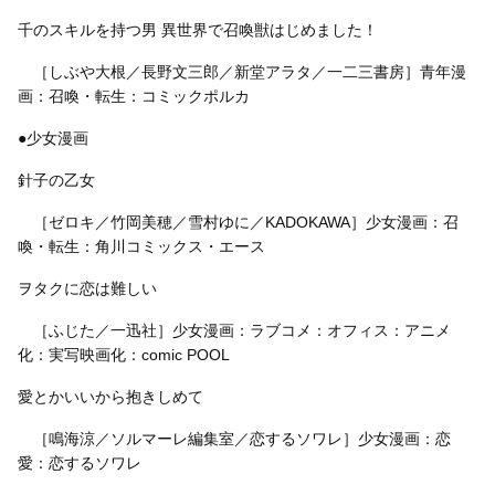
千のスキルを持つ男 異世界で召喚獣はじめました！
［しぶや大根／長野文三郎／新堂アラタ／一二三書房］青年漫
画：召喚・転生：コミックポルカ
●少女漫画
針子の乙女
［ゼロキ／竹岡美穂／雪村ゆに／KADOKAWA］少女漫画：召
喚・転生：角川コミックス・エース
ヲタクに恋は難しい
［ふじた／一迅社］少女漫画：ラブコメ：オフィス：アニメ
化：実写映画化：comic POOL
愛とかいいから抱きしめて
［鳴海涼／ソルマーレ編集室／恋するソワレ］少女漫画：恋
愛：恋するソワレ