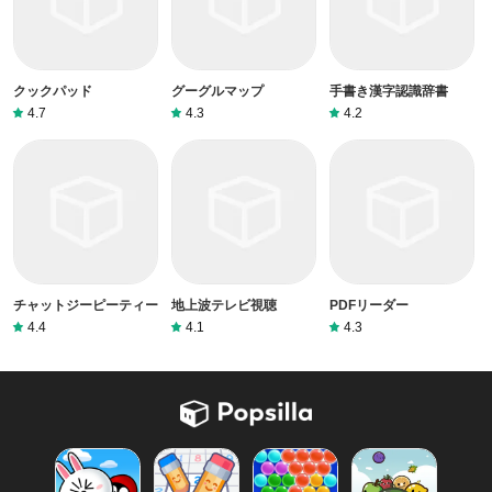
クックパッド
グーグルマップ
手書き漢字認識辞書
4.7
4.3
4.2
チャットジーピーティー
地上波テレビ視聴
PDFリーダー
4.4
4.1
4.3