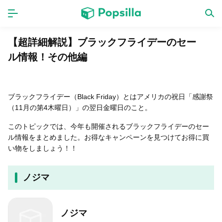
ホーム
アプリ
【超詳細解説】ブラックフライデーのセー
ル情報！その他編
ゲーム
新作
ブラックフライデー（Black Friday）とはアメリカの祝日「感謝祭
（11月の第4木曜日）」の翌日金曜日のこと。
数独無料ゲーム
このトピックでは、今年も開催されるブラックフライデーのセー
ル情報をまとめました。お得なキャンペーンを見つけてお得に買
LINE無料スタンプ
い物をしましょう！！
トピック
ノジマ
無料猫ミーム
ノジマ