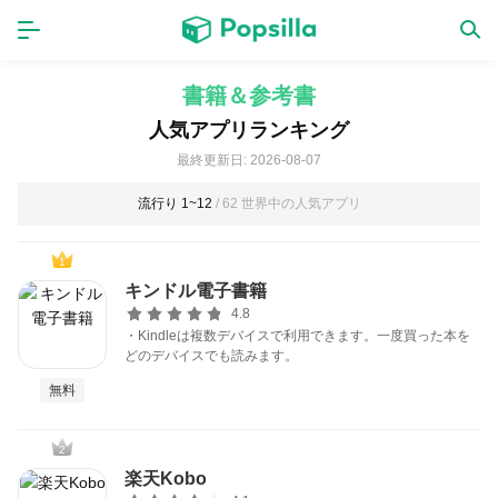
ホーム
アプリ
書籍＆参考書
人気アプリランキング
ゲーム
新作
最終更新日: 2026-08-07
流行り 1~12
/ 62 世界中の人気アプリ
数独無料ゲーム
1
キンドル電子書籍
4.8
LINE無料スタンプ
・Kindleは複数デバイスで利用できます。一度買った本を
どのデバイスでも読みます。
トピック
無料
無料猫ミーム
2
楽天Kobo