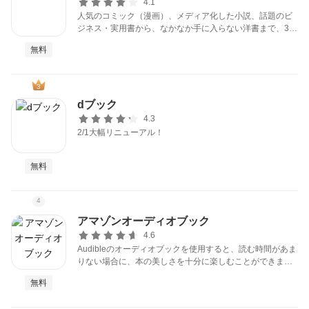
4.1
人気のコミック（漫画）、メディア化した小説、話題のビ
ジネス・実用書から、なかなか手に入らない洋書まで、30
0万冊以上を取り揃える、電子書籍の総合書店です。
無料
無料はがきダウンロード
3
dブック
4.3
2/1大幅リニューアル！
無料
4
アマゾンオーディオブック
4.6
Audibleのオーディオブックを使用すると、読む時間があま
りない場合に、本の美しさを十分に楽しむことができま
す。歩いたり、走ったり、キッチンで料理をしたりしなが
無料
ら、本を聞いてください。