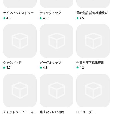
ライフパルミストリー
ティックトック
運転免許 認知機能検査
4.8
4.5
4.5
クックパッド
グーグルマップ
手書き漢字認識辞書
4.7
4.3
4.2
チャットジーピーティー
地上波テレビ視聴
PDFリーダー