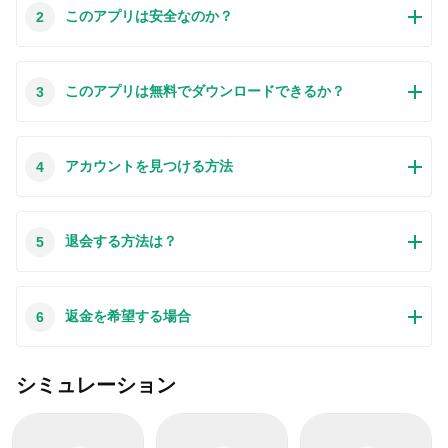
このアプリは安全なのか？
2
Playストア以外からアプリをダウンロードする場合、この手
続きはもっと複雑になるかもしれません。そのために、私た
ちは本サイトからダウンロードしたアプリのインストール方
本サイトからダウンロードされたアプリの安全性について心
このアプリは無料でダウンロードできるか？
3
法について詳しくまとめました。このチュートリアルには詳
配するお方はたくさんいます。そして、私たちは本サイトか
細な操作方法はもちろん、役立つ写真も付きます。使い方は
らダウンロードされたアプリの安全性を保証できます。本サ
簡単で詳細なので、初心者でもすぐ操作できます。
イトから提供するすべてのアプリはあなたのスマホのハード
もちろんです。本サイトから提供するすべてのアプリは、
アカウントを見つける方法
4
ウェアやプライバシーに害を及ぼす可能性が一切ありませ
100％無料でダウンロードできます。さらに、わざわざアカ
ん。ぜひ安心してください。
ウントを作成する必要はありません。ダウンロードボタンを
クリックするだけで完了です。
最近、さまざまな理由でログインできませんというメールを
退会する方法は？
5
たくさん届きました。このような質問を答える前に、どのア
カウントを参照しているかを知る必要があります。例えば、
FacebookアカウントやYoutubeアカウントなど、アプリのア
この質問は基本的に前の質問と非常に似ています。サードパ
返金を希望する場合
6
カウントについて話している場合、実にお手伝いことはでき
ーティアプリのサブスクリプションをキャンセルする場合
ません。対応のカスタマーサービスに助けを求めるほうがお
は、カスタマーサービスにお問い合わせください。
すすめです。
この質問もサードパーティアプリのサブスクリプションをキ
シミュレーション
ャンセルする場合は、カスタマーサービスにお問い合わせく
ださい。私たちに助けを求めても、彼らに連絡する方法を提
供する以外の方法もありません。 本サイトから退金を希望す