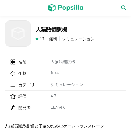
ホーム
アプリ
人猫語翻訳機
ゲーム
新作
無料
シミュレーション
4.7
人猫語翻訳機
名前
数独無料ゲーム
無料
価格
LINE無料スタンプ
シミュレーション
カテゴリ
4.7
評価
トピック
LENVIK
開発者
無料猫ミーム
人猫語翻訳機 猫と子猫のためのゲームトランスレータ！