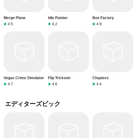
Merge Plane
Idle Painter
Bee Factory
4.5
4.2
4.9
Vegas Crime Simulator
Flip Trickster
Chapters
4.7
4.6
4.4
エディターズピック