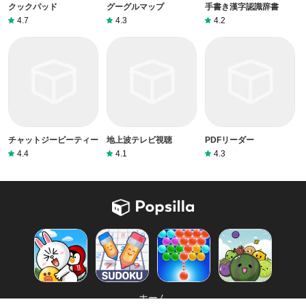
クックパッド
グーグルマップ
手書き漢字認識辞書
4.7
4.3
4.2
チャットジーピーティー
地上波テレビ視聴
PDFリーダー
4.4
4.1
4.3
ホーム