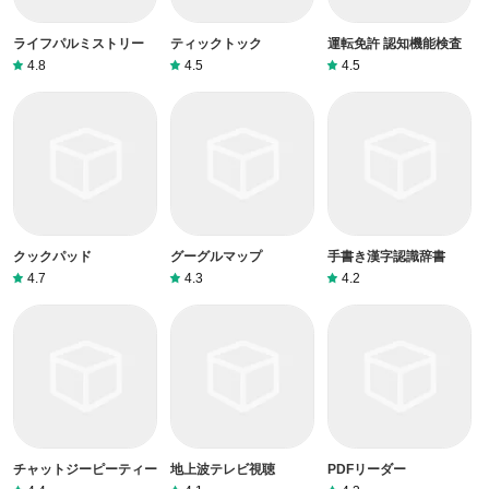
ライフパルミストリー
ティックトック
運転免許 認知機能検査
4.8
4.5
4.5
クックパッド
グーグルマップ
手書き漢字認識辞書
4.7
4.3
4.2
チャットジーピーティー
地上波テレビ視聴
PDFリーダー