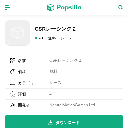
ホーム
アプリ
CSRレーシング 2
ゲーム
新作
無料
レース
4.1
CSRレーシング 2
名前
数独無料ゲーム
無料
価格
LINE無料スタンプ
レース
カテゴリ
4.1
評価
トピック
NaturalMotionGames Ltd
開発者
無料猫ミーム
ダウンロード