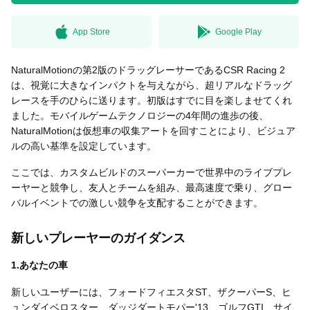
App Store
Google Play
無料はがきダウンロード
NaturalMotionの第2版のドラッグレーサーであるCSR Racing 2
は、視覚に大きなインパクトを与えながら、超リアルなドラッグ
レースを手のひらに送ります。初版はすでに目を楽しませてくれ
ました。モバイルゲームテクノロジーの4年間の進歩の後、
NaturalMotionは仮想車の収集アートを回すことにより、ビジュア
ルの高い基準を設定しています。
ここでは、カスタムビルドのスーパーカーで世界中のライブプレ
ーヤーと競争し、友人とチームを組み、最高速度で乗り、グロー
バルイベントでの激しい競争を支配することができます。
新しいプレーヤーのガイダンス
1.あなたの車
新しいユーザーには、フォードフィエスタST、ザクーパーS、ヒ
ュンダイベロスター、ダッジダートモパー'13、ゴルフGTI、サイ