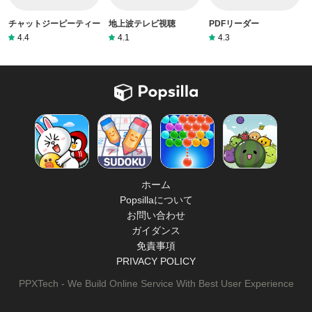
チャットジーピーティー
地上波テレビ視聴
PDFリーダー
4.4
4.1
4.3
ホーム
Popsillaについて
お問い合わせ
ガイダンス
免責事項
PRIVACY POLICY
PPXTech - We Build Online Service With Best User Experience