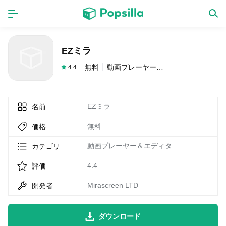
ホーム
アプリ
EZミラ
ゲーム
新作
無料
動画プレーヤー＆エディタ
4.4
EZミラ
名前
数独無料ゲーム
無料
価格
LINE無料スタンプ
動画プレーヤー＆エディタ
カテゴリ
4.4
評価
トピック
Mirascreen LTD
開発者
無料猫ミーム
ダウンロード