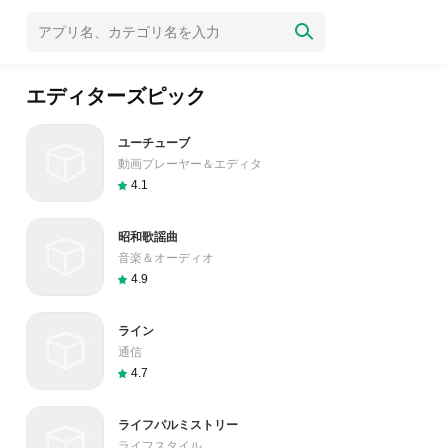
エディターズピック
ユーチューブ
動画プレーヤー＆エディタ
4.1
昭和歌謡曲
音楽＆オーディオ
4.9
ライン
通信
4.7
ライフパルミストリー
ライフスタイル