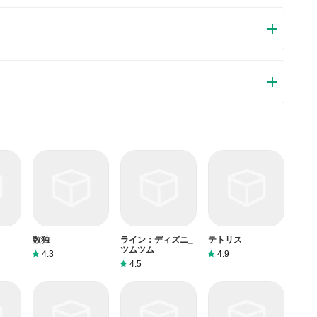
うメールをたくさん届きました。このような質問を答える前
ます。例えば、FacebookアカウントやYoutubeアカウ
る場合、実にお手伝いことはできません。対応のカスタマー
。サードパーティアプリのサブスクリプションをキャンセル
ください。
ションをキャンセルする場合は、カスタマーサービスにお問
らに連絡する方法を提供する以外の方法もありません。 本サ
スが100％無料であることを再度指摘する必要があります。
数独
ライン：ディズニ_
テトリス
ツムツム
4.3
4.9
4.5