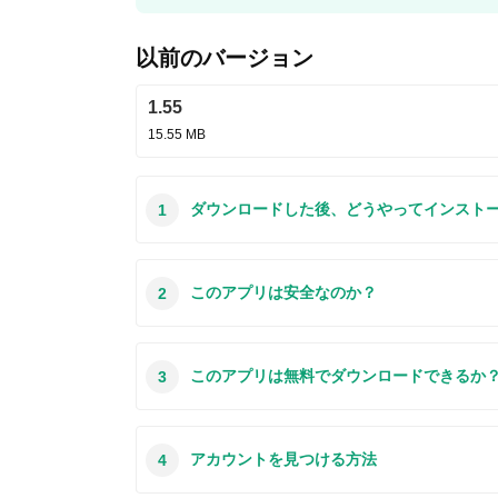
以前のバージョン
1.55
15.55 MB
ダウンロードした後、どうやってインスト
1
この質問は一番聞かれる質問です。そして、公式のG
このアプリは安全なのか？
2
合、この手続きはもっと複雑になるかもしれませ
プリのインストール方法について詳しくまとめま
役立つ写真も付きます。使い方は簡単で詳細なの
本サイトからダウンロードされたアプリの安全性
このアプリは無料でダウンロードできるか
3
本サイトからダウンロードされたアプリの安全性
なたのスマホのハードウェアやプライバシーに害
もちろんです。本サイトから提供するすべてのア
アカウントを見つける方法
4
わざアカウントを作成する必要はありません。ダ