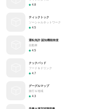
4.8
ティックトック
ソーシャルネットワーク
4.5
運転免許 認知機能検査
自動車
4.5
クックパッド
フード＆ドリンク
4.7
グーグルマップ
旅行＆地域
4.3
手書き漢字認識辞書