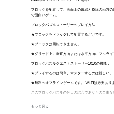
ブロックを配置して、画面上の縦線と横線の両方の
で面白いゲーム。
無料はがきダウンロード
ブロックパズルストーリーのプレイ方法
★ブロックをドラッグして配置するだけです。
★ブロックは回転できません。
★グリッド上に垂直方向または水平方向にフルライ
ブロックパズルクエストストーリー1010の機能：
★プレイするのは簡単、マスターするのは難しい。
★無料のオフラインゲームです。 Wi-Fiは必要あり
このブロックパズルの休日の試合であなたの自由な
もっと見る