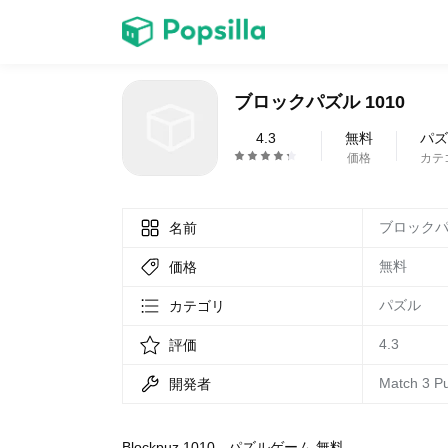
ホーム
ブロックパズル 1010
ゲーム
4.3
無料
パズ
価格
カテ
ブロックパズ
名前
無料
価格
LINE無料スタンプ
パズル
カテゴリ
4.3
評価
Match 3 P
開発者
無料猫ミーム
Blockpuz 1010 - パズルゲーム 無料｡