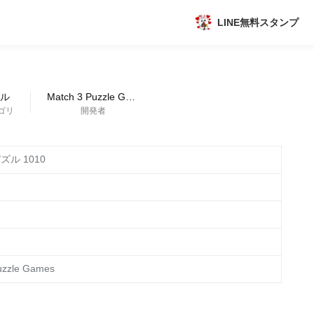
LINE無料スタンプ
アプリ
新作
ル
Match 3 Puzzle Games
ゴリ
開発者
数独無料ゲーム
ル 1010
トピック
uzzle Games