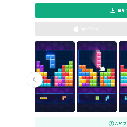
最新
App Store
APK