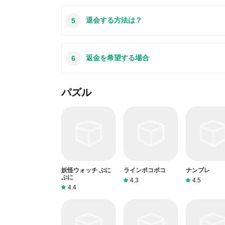
最近、さまざまな理由でログインできませんとい
退会する方法は？
5
に、どのアカウントを参照しているかを知る必要があり
ントなど、アプリのアカウントについて話してい
サービスに助けを求めるほうがおすすめです。
この質問は基本的に前の質問と非常に似ています
返金を希望する場合
6
する場合は、カスタマーサービスにお問い合わせ
この質問もサードパーティアプリのサブスクリプ
パズル
い合わせください。私たちに助けを求めても、彼
イトから退金を希望する場合には、我々のサービ
妖怪ウォッチ ぷに
ラインポコポコ
ナンプレ
ぷに
4.3
4.5
4.4