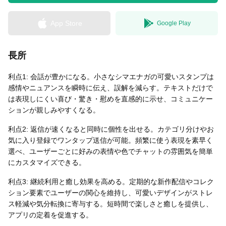
App Store
Google Play
無料はがきダウンロード
長所
利点1: 会話が豊かになる。小さなシマエナガの可愛いスタンプは
感情やニュアンスを瞬時に伝え、誤解を減らす。テキストだけで
は表現しにくい喜び・驚き・慰めを直感的に示せ、コミュニケー
ションが親しみやすくなる。
利点2: 返信が速くなると同時に個性を出せる。カテゴリ分けやお
気に入り登録でワンタップ送信が可能。頻繁に使う表現を素早く
選べ、ユーザーごとに好みの表情や色でチャットの雰囲気を簡単
にカスタマイズできる。
利点3: 継続利用と癒し効果を高める。定期的な新作配信やコレク
ション要素でユーザーの関心を維持し、可愛いデザインがストレ
ス軽減や気分転換に寄与する。短時間で楽しさと癒しを提供し、
アプリの定着を促進する。