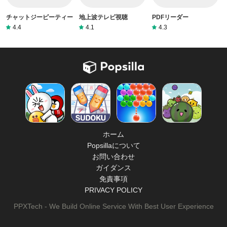
チャットジーピーティー
地上波テレビ視聴
PDFリーダー
4.4
4.1
4.3
ホーム
Popsillaについて
お問い合わせ
ガイダンス
免責事項
PRIVACY POLICY
PPXTech - We Build Online Service With Best User Experience