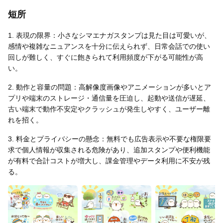
短所
1. 表現の限界：小さなシマエナガスタンプは見た目は可愛いが、
感情や複雑なニュアンスを十分に伝えられず、日常会話での使い
回しが難しく、すぐに飽きられて利用頻度が下がる可能性が高
い。
2. 動作と容量の問題：高解像度画像やアニメーションが多いとア
プリや端末のストレージ・通信量を圧迫し、起動や送信が遅延、
古い端末で動作不安定やクラッシュが発生しやすく、ユーザー離
れを招く。
3. 料金とプライバシーの懸念：無料でも広告表示や不要な権限要
求で個人情報が収集される危険があり、追加スタンプや便利機能
が有料で合計コストが増大し、課金管理やデータ利用に不安が残
る。