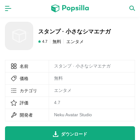
ホーム
アプリ
スタンプ · 小さなシマエナガ
ゲーム
新作
無料
エンタメ
4.7
スタンプ · 小さなシマエナガ
名前
数独無料ゲーム
無料
価格
LINE無料スタンプ
エンタメ
カテゴリ
4.7
評価
トピック
Neku Avatar Studio
開発者
無料猫ミーム
ダウンロード