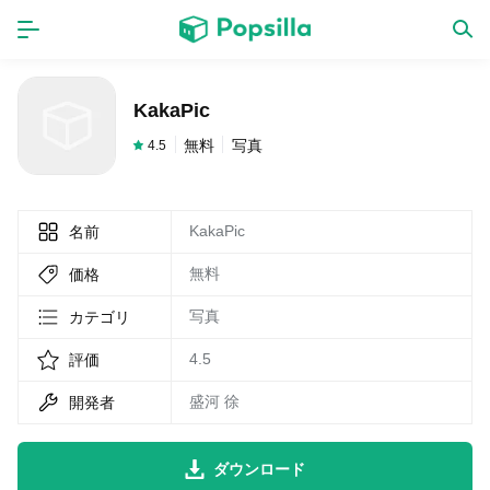
ホーム
アプリ
KakaPic
ゲーム
新作
無料
写真
4.5
KakaPic
名前
数独無料ゲーム
無料
価格
LINE無料スタンプ
写真
カテゴリ
4.5
評価
トピック
盛河 徐
開発者
無料猫ミーム
ダウンロード