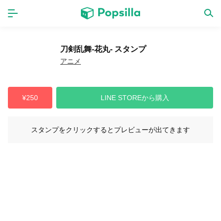
ホーム
アプリ
刀剣乱舞-花丸- スタンプ
アニメ
ゲーム
新作
¥250
LINE STOREから購入
数独無料ゲーム
スタンプをクリックするとプレビューが出てきます
LINE無料スタンプ
トピック
無料猫ミーム