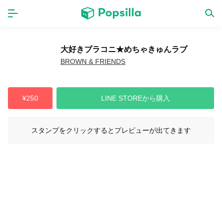
ホーム
アプリ
大好きブラコニ★めちゃきゅんラブ
BROWN & FRIENDS
ゲーム
新作
¥250
LINE STOREから購入
数独無料ゲーム
スタンプをクリックするとプレビューが出てきます
LINE無料スタンプ
トピック
無料猫ミーム