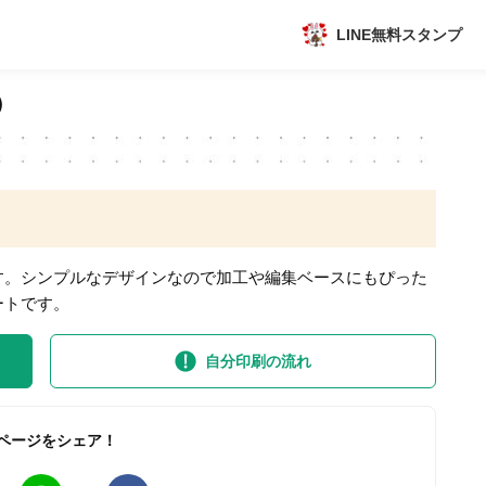
LINE無料スタンプ
アプリ
）
新作
数独無料ゲーム
す。シンプルなデザインなので加工や編集ベースにもぴった
ートです。
自分印刷の流れ
トピック
ページをシェア！