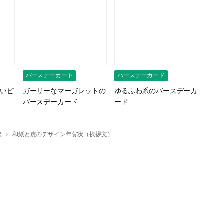
バースデーカード
バースデーカード
いピ
ガーリーなマーガレットの
ゆるふわ系のバースデーカ
バースデーカード
ード
›
状
和紙と虎のデザイン年賀状（挨拶文）