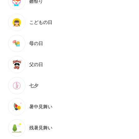
雛祭り
こどもの日
母の日
父の日
七夕
暑中見舞い
残暑見舞い