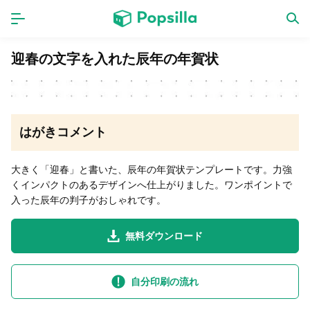
ホーム
アプリ
迎春の文字を入れた辰年の年賀状
ゲーム
新作
はがきコメント
数独無料ゲーム
大きく「迎春」と書いた、辰年の年賀状テンプレートです。力強
くインパクトのあるデザインへ仕上がりました。ワンポイントで
LINE無料スタンプ
入った辰年の判子がおしゃれです。
無料ダウンロード
トピック
無料猫ミーム
自分印刷の流れ